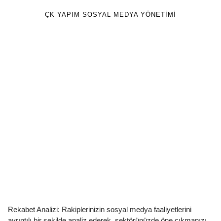
ÇK YAPIM SOSYAL MEDYA YÖNETIMI
Rekabet Analizi: Rakiplerinizin sosyal medya faaliyetlerini
ayrıntılı bir şekilde analiz ederek, sektörünüzde öne çıkmanızı