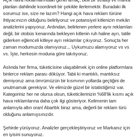
planları dahilinde koordineli bir şekilde ilerlemektir. Buradaki ilk
sorumuz ise, size ne lazım? Hangi açık hava reklam türüne
ihtiyacınızın olduğunu belirliyoruz ve potansiyel kitlenizin mekân
analizlerini yapıyoruz. Ardından, belirlenen yerlere aynı reklamları
değil, bir otobüs kenarında bekleyen kitlenin ruh haline ayrı, tatile
giderken eğlenceli kitleye ayrı reklamlar çıkıyoruz. Sonuçta her
zaman modumuzda olamıyoruz... Uykumuzu alamıyoruz vs vs
vs. İşte, herkesin moduna göre takılıyoruz.
Aslında her firma, tüketicisine ulaşabilmek için online platformlara
binlerce reklam parası döküyor. Tabii ki mantıklı, mantıksız
demiyoruz ama ömrümüzün bir kısmının yollarda geçtiğini de
unutmamak gerekiyor. Ve elimizde güzel bir istatistiğimiz var.
Kategoriniz her ne olursa olsun, tüketicilerinizin %68’lik kısmı açık
hava reklamlarına daha çok ilgi gösteriyor. Kelimenin tam
anlamıyla altın oran! Abarttık biraz ama, değerli bir reklam türü
olduğunu anlamışsınızdır.
Şehirde yürüyoruz. Analizler gerçekleştiriyoruz ve Markanız için
en iyisini sunuyoruz.