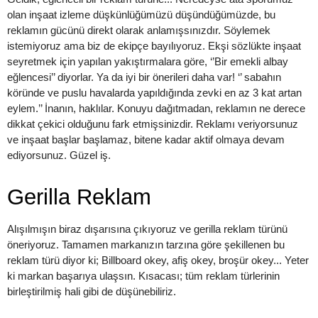
olan inşaat izleme düşkünlüğümüzü düşündüğümüzde, bu
reklamın gücünü direkt olarak anlamışsınızdır. Söylemek
istemiyoruz ama biz de ekipçe bayılıyoruz. Ekşi sözlükte inşaat
seyretmek için yapılan yakıştırmalara göre, ‘’Bir emekli albay
eğlencesi’’ diyorlar. Ya da iyi bir önerileri daha var! ‘’ sabahın
köründe ve puslu havalarda yapıldığında zevki en az 3 kat artan
eylem.’’ İnanın, haklılar. Konuyu dağıtmadan, reklamın ne derece
dikkat çekici olduğunu fark etmişsinizdir. Reklamı veriyorsunuz
ve inşaat başlar başlamaz, bitene kadar aktif olmaya devam
ediyorsunuz. Güzel iş.
Gerilla Reklam
Alışılmışın biraz dışarısına çıkıyoruz ve gerilla reklam türünü
öneriyoruz. Tamamen markanızın tarzına göre şekillenen bu
reklam türü diyor ki; Billboard okey, afiş okey, broşür okey... Yeter
ki markan başarıya ulaşsın. Kısacası; tüm reklam türlerinin
birleştirilmiş hali gibi de düşünebiliriz.