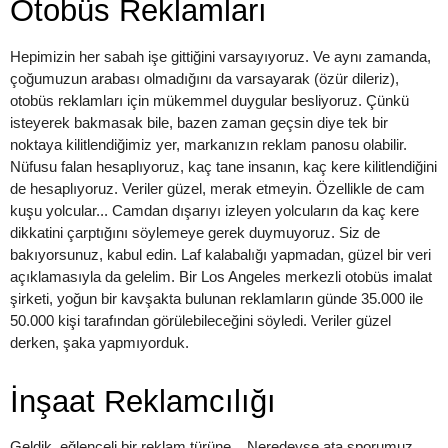
Otobüs Reklamları
Hepimizin her sabah işe gittiğini varsayıyoruz. Ve aynı zamanda,
çoğumuzun arabası olmadığını da varsayarak (özür dileriz),
otobüs reklamları için mükemmel duygular besliyoruz. Çünkü
isteyerek bakmasak bile, bazen zaman geçsin diye tek bir
noktaya kilitlendiğimiz yer, markanızın reklam panosu olabilir.
Nüfusu falan hesaplıyoruz, kaç tane insanın, kaç kere kilitlendiğini
de hesaplıyoruz. Veriler güzel, merak etmeyin. Özellikle de cam
kuşu yolcular... Camdan dışarıyı izleyen yolcuların da kaç kere
dikkatini çarptığını söylemeye gerek duymuyoruz. Siz de
bakıyorsunuz, kabul edin. Laf kalabalığı yapmadan, güzel bir veri
açıklamasıyla da gelelim. Bir Los Angeles merkezli otobüs imalat
şirketi, yoğun bir kavşakta bulunan reklamların günde 35.000 ile
50.000 kişi tarafından görülebileceğini söyledi. Veriler güzel
derken, şaka yapmıyorduk.
İnşaat Reklamcılığı
Geldik, eğlenceli bir reklam türüne... Neredeyse ata sporumuz