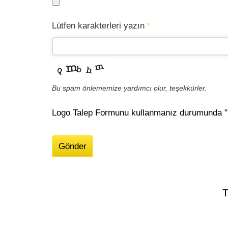
Lütfen karakterleri yazın
*
Bu spam önlememize yardımcı olur, teşekkürler.
Logo Talep Formunu kullanmanız durumunda "K
Gönder
Bu
alan
T
boş
bırakılmalıdır