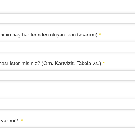
inin baş harflerinden oluşan ikon tasarımı)
*
ı ister misiniz? (Örn. Kartvizit, Tabela vs.)
*
z var mı?
*