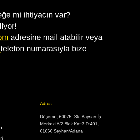
eğe mi ihtiyacın var?
iyor!
com
adresine mail atabilir veya
6
telefon numarasıyla bize
Adres
Döşeme, 60075. Sk. Baysan İş
Merkezi A/2 Blok Kat:3 D:401,
i
01060 Seyhan/Adana
ri